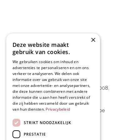
×
Deze website maakt
gebruik van cookies.
We gebruiken cookies om inhoud en
advertenties te personaliseren en om ons
verkeer te analyseren. We delen ook
L&D Foodpartner BV
informatie over uw gebruik van onze site
met onze advertentie- en analysepartners,
Noorwegenstraat 29D, Haven 8008
,
die deze kunnen combineren met andere
informatie die u aan hen heeft verstrekt of
9940 Evergem, BE
die zij hebben verzameld door uw gebruik
van hun diensten.
Privacybeleid
09 253 49 57
-
mail@delmo.be
BE 0768.656.308
STRIKT NOODZAKELIJK
Volg ons
PRESTATIE