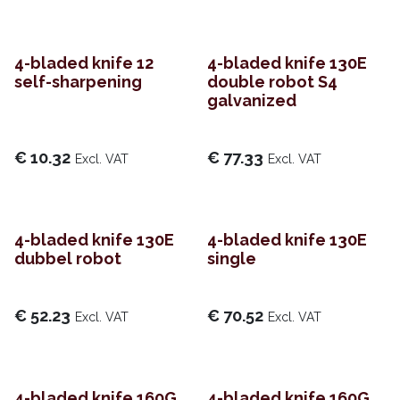
4-bladed knife 12
4-bladed knife 130E
self-sharpening
double robot S4
galvanized
€
10.32
€
77.33
Excl. VAT
Excl. VAT
4-bladed knife 130E
4-bladed knife 130E
dubbel robot
single
€
52.23
€
70.52
Excl. VAT
Excl. VAT
4-bladed knife 160G
4-bladed knife 160G