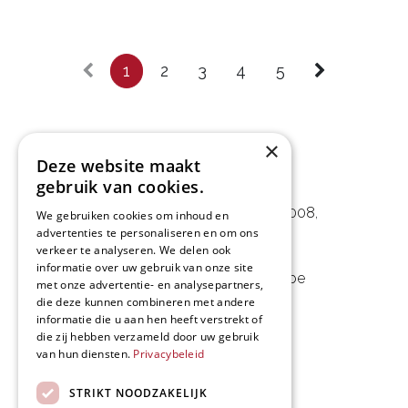
1
2
3
4
5
×
Deze website maakt
L&D Foodpartner BV
gebruik van cookies.
Noorwegenstraat 29D, Haven 8008
,
We gebruiken cookies om inhoud en
advertenties te personaliseren en om ons
9940 Evergem, BE
verkeer te analyseren. We delen ook
informatie over uw gebruik van onze site
09 253 49 57
-
mail@delmo.be
met onze advertentie- en analysepartners,
die deze kunnen combineren met andere
BE 0768.656.308
informatie die u aan hen heeft verstrekt of
die zij hebben verzameld door uw gebruik
Follow us
van hun diensten.
Privacybeleid
STRIKT NOODZAKELIJK