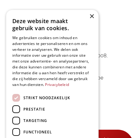
×
Deze website maakt
gebruik van cookies.
We gebruiken cookies om inhoud en
advertenties te personaliseren en om ons
L&D Foodpartner BV
verkeer te analyseren. We delen ook
Noorwegenstraat 29D, Haven 8008
,
informatie over uw gebruik van onze site
met onze advertentie- en analysepartners,
9940 Evergem, BE
die deze kunnen combineren met andere
informatie die u aan hen heeft verstrekt of
09 253 49 57
-
mail@delmo.be
die zij hebben verzameld door uw gebruik
van hun diensten.
Privacybeleid
BE 0768.656.308
STRIKT NOODZAKELIJK
Volg ons
PRESTATIE
TARGETING
FUNCTIONEEL