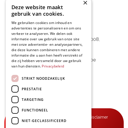
×
Deze website maakt
gebruik van cookies.
We gebruiken cookies om inhoud en
advertenties te personaliseren en om ons
L&D Foodpartner BV
verkeer te analyseren. We delen ook
informatie over uw gebruik van onze site
Noorwegenstraat 29D, Haven 8008
,
met onze advertentie- en analysepartners,
9940 Evergem, BE
die deze kunnen combineren met andere
informatie die u aan hen heeft verstrekt of
09 253 49 57
-
mail@delmo.be
die zij hebben verzameld door uw gebruik
van hun diensten.
Privacybeleid
BE 0768.656.308
STRIKT NOODZAKELIJK
Volg ons
PRESTATIE
TARGETING
FUNCTIONEEL
© Delmo 2026
-
Privacyverklaring
-
Disclaimer
NIET-GECLASSIFICEERD
-
Algemene voorwaarden