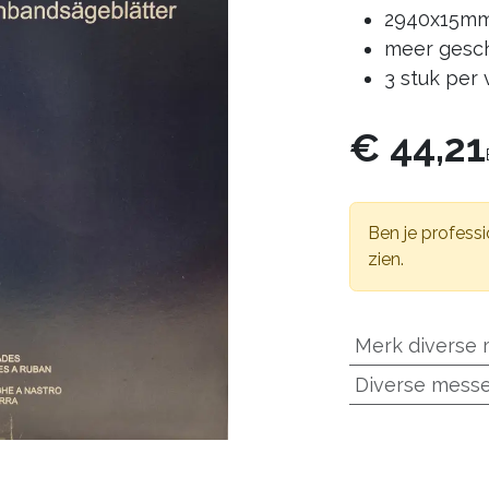
2940x15m
meer gesch
3 stuk per
€
44,21
Ben je professi
zien.
Merk diverse
Diverse mess