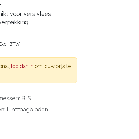
m
ikt voor vers vlees
 verpakking
Excl. BTW
onal,
log dan in
om jouw prijs te
 messen
:
B+S
en
:
Lintzaagbladen