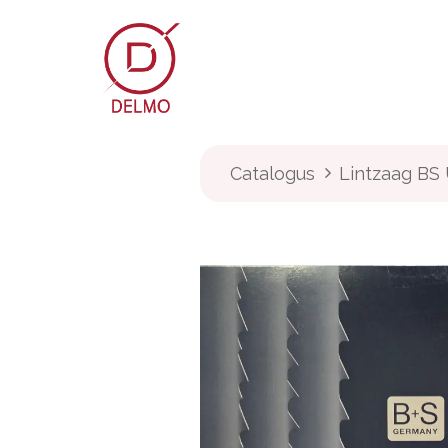
OVERSLAAN NAAR INHOUD
Webshop
Over Delmo
Catalogus
Lintzaag BS U