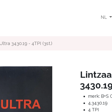
Wat doen we
Voor wie
Media
Jobs
NL
ltra 3430.19 - 4TPI (3st.)
Lintzaa
3430.19 
merk: B+S
4.3430.19
4 TPI