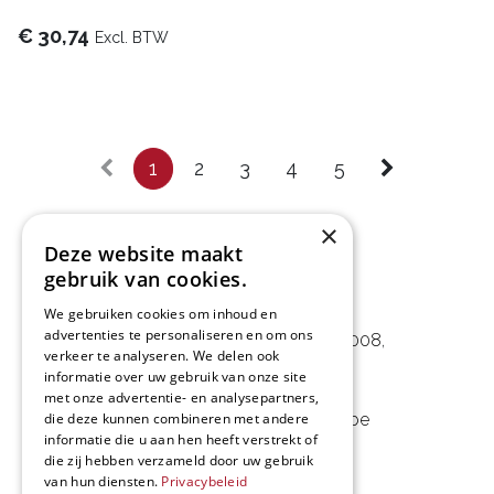
€
30,74
Excl. BTW
1
2
3
4
5
×
Deze website maakt
gebruik van cookies.
L&D Foodpartner BV
We gebruiken cookies om inhoud en
advertenties te personaliseren en om ons
Noorwegenstraat 29D, Haven 8008
,
verkeer te analyseren. We delen ook
9940 Evergem, BE
informatie over uw gebruik van onze site
met onze advertentie- en analysepartners,
09 253 49 57
-
mail@delmo.be
die deze kunnen combineren met andere
informatie die u aan hen heeft verstrekt of
BE 0768.656.308
die zij hebben verzameld door uw gebruik
van hun diensten.
Privacybeleid