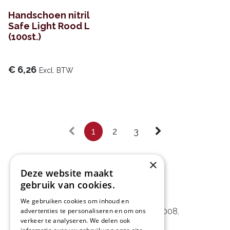
Handschoen nitril
Safe Light Rood L
(100st.)
€
6,26
Excl. BTW
1
2
3
×
Deze website maakt
gebruik van cookies.
L&D Foodpartner BV
We gebruiken cookies om inhoud en
Noorwegenstraat 29D, Haven 8008
,
advertenties te personaliseren en om ons
verkeer te analyseren. We delen ook
9940 Evergem, BE