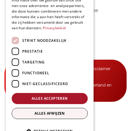
informatie over uw gebruik van onze site
met onze advertentie- en analysepartners,
09 253 49 57
-
mail@delmo.be
die deze kunnen combineren met andere
informatie die u aan hen heeft verstrekt of
BE 0768.656.308
die zij hebben verzameld door uw gebruik
van hun diensten.
Privacybeleid
Volg ons
STRIKT NOODZAKELIJK
PRESTATIE
TARGETING
© Delmo 2026
-
Privacyverklaring
-
Disclaimer
FUNCTIONEEL
-
Algemene voorwaarden
NIET-GECLASSIFICEERD
B2B-leveringen in België, Frankrijk, Nederland en
Luxemburg
ALLES ACCEPTEREN
ALLES AFWIJZEN