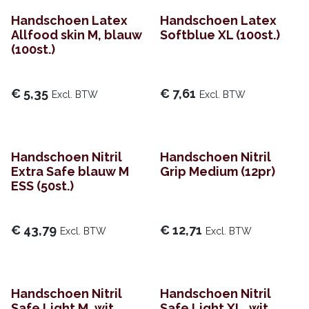
Handschoen Latex
Handschoen Latex
Allfood skin M, blauw
Softblue XL (100st.)
(100st.)
€
5,35
€
7,61
Excl. BTW
Excl. BTW
Handschoen Nitril
Handschoen Nitril
Extra Safe blauw M
Grip Medium (12pr)
ESS (50st.)
€
43,79
€
12,71
Excl. BTW
Excl. BTW
Handschoen Nitril
Handschoen Nitril
Safe Light M, wit
Safe Light XL, wit