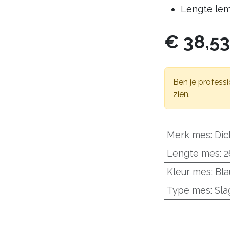
Lengte le
€
38,5
Ben je professi
zien.
Merk mes
:
Dic
Lengte mes
:
2
Kleur mes
:
Bl
Type mes
:
Sl