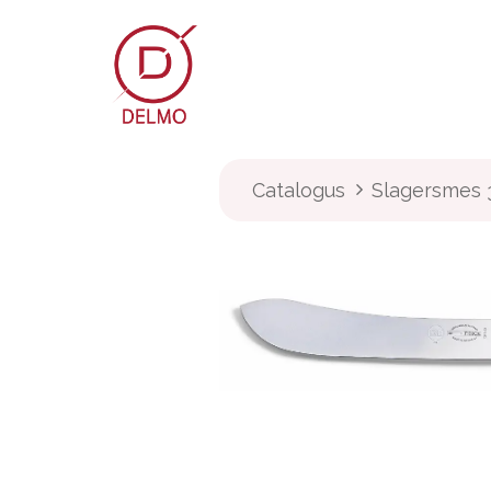
OVERSLAAN NAAR INHOUD
Webshop
Over Delmo
Catalogus
Slagersmes 