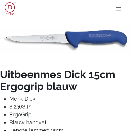
OVERSLAAN NAAR INHOUD
Uitbeenmes Dick 15cm
Ergogrip blauw
Merk: Dick
8.2368.15
ErgoGrip
Blauw handvat
Lengte lemmet: 15cm