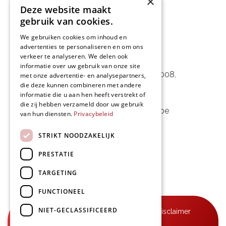
×
Deze website maakt
gebruik van cookies.
We gebruiken cookies om inhoud en
advertenties te personaliseren en om ons
L&D Foodpartner BV
verkeer te analyseren. We delen ook
informatie over uw gebruik van onze site
Noorwegenstraat 29D, Haven 8008
,
met onze advertentie- en analysepartners,
die deze kunnen combineren met andere
9940 Evergem, BE
informatie die u aan hen heeft verstrekt of
die zij hebben verzameld door uw gebruik
09 253 49 57
-
mail@delmo.be
van hun diensten.
Privacybeleid
BE 0768.656.308
STRIKT NOODZAKELIJK
Volg ons
PRESTATIE
TARGETING
FUNCTIONEEL
NIET-GECLASSIFICEERD
© Delmo 2026
-
Privacyverklaring
-
Disclaimer
-
Algemene voorwaarden