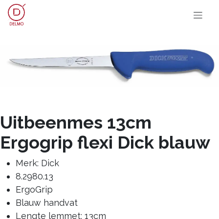
OVERSLAAN NAAR INHOUD
Uitbeenmes 13cm
Ergogrip flexi Dick blauw
Merk: Dick
8.2980.13
ErgoGrip
Blauw handvat
Lengte lemmet: 13cm