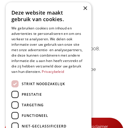
×
Deze website maakt
gebruik van cookies.
We gebruiken cookies om inhoud en
advertenties te personaliseren en om ons
L&D Foodpartner BV
verkeer te analyseren. We delen ook
informatie over uw gebruik van onze site
Noorwegenstraat 29D, Haven 8008
,
met onze advertentie- en analysepartners,
die deze kunnen combineren met andere
9940 Evergem, BE
informatie die u aan hen heeft verstrekt of
die zij hebben verzameld door uw gebruik
09 253 49 57
-
mail@delmo.be
van hun diensten.
Privacybeleid
BE 0768.656.308
STRIKT NOODZAKELIJK
Volg ons
PRESTATIE
TARGETING
FUNCTIONEEL
NIET-GECLASSIFICEERD
© Delmo 2026
-
Privacyverklaring
-
Disclaimer