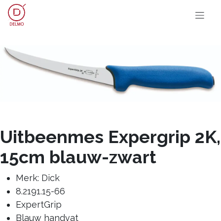
OVERSLAAN NAAR INHOUD
Uitbeenmes Expergrip 2K,
15cm blauw-zwart
Merk: Dick
8.2191.15-66
ExpertGrip
Blauw handvat