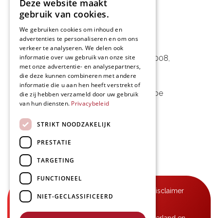
Deze website maakt
gebruik van cookies.
We gebruiken cookies om inhoud en
advertenties te personaliseren en om ons
L&D Foodpartner BV
verkeer te analyseren. We delen ook
informatie over uw gebruik van onze site
Noorwegenstraat 29D, Haven 8008
,
met onze advertentie- en analysepartners,
9940 Evergem, BE
die deze kunnen combineren met andere
informatie die u aan hen heeft verstrekt of
09 253 49 57
-
mail@delmo.be
die zij hebben verzameld door uw gebruik
van hun diensten.
Privacybeleid
BE 0768.656.308
STRIKT NOODZAKELIJK
Volg ons
PRESTATIE
TARGETING
FUNCTIONEEL
© Delmo 2026
-
Privacyverklaring
-
Disclaimer
NIET-GECLASSIFICEERD
-
Algemene voorwaarden