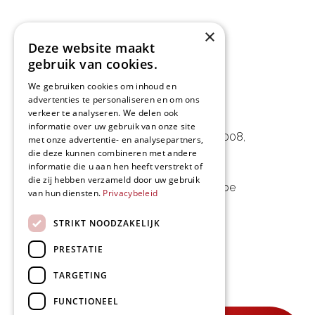
×
Deze website maakt
gebruik van cookies.
We gebruiken cookies om inhoud en
advertenties te personaliseren en om ons
L&D Foodpartner BV
verkeer te analyseren. We delen ook
informatie over uw gebruik van onze site
Noorwegenstraat 29D, Haven 8008
,
met onze advertentie- en analysepartners,
die deze kunnen combineren met andere
9940 Evergem, BE
informatie die u aan hen heeft verstrekt of
die zij hebben verzameld door uw gebruik
09 253 49 57
-
mail@delmo.be
van hun diensten.
Privacybeleid
BE 0768.656.308
STRIKT NOODZAKELIJK
Volg ons
PRESTATIE
TARGETING
FUNCTIONEEL