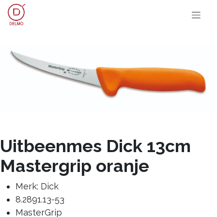
OVERSLAAN NAAR INHOUD
Uitbeenmes Dick 13cm
Mastergrip oranje
Merk: Dick
8.2891.13-53
MasterGrip