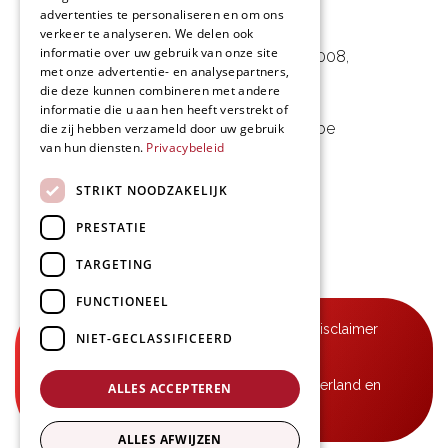
advertenties te personaliseren en om ons
L&D Foodpartner BV
verkeer te analyseren. We delen ook
informatie over uw gebruik van onze site
Noorwegenstraat 29D, Haven 8008
,
met onze advertentie- en analysepartners,
9940 Evergem, BE
die deze kunnen combineren met andere
informatie die u aan hen heeft verstrekt of
09 253 49 57
-
mail@delmo.be
die zij hebben verzameld door uw gebruik
van hun diensten.
Privacybeleid
BE 0768.656.308
STRIKT NOODZAKELIJK
Volg ons
PRESTATIE
TARGETING
FUNCTIONEEL
© Delmo 2026
-
Privacyverklaring
-
Disclaimer
NIET-GECLASSIFICEERD
-
Algemene voorwaarden
B2B-leveringen in België, Frankrijk, Nederland en
ALLES ACCEPTEREN
Luxemburg
ALLES AFWIJZEN