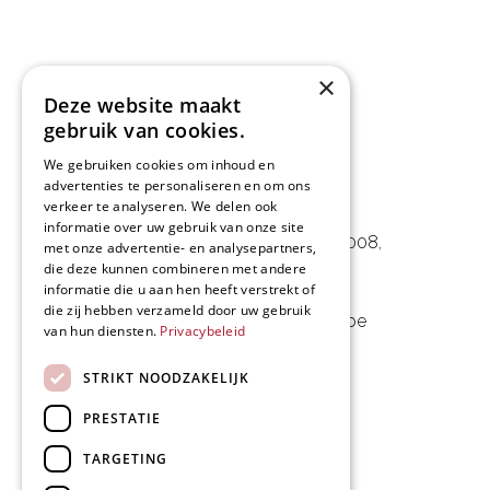
×
Deze website maakt
gebruik van cookies.
We gebruiken cookies om inhoud en
advertenties te personaliseren en om ons
L&D Foodpartner BV
verkeer te analyseren. We delen ook
informatie over uw gebruik van onze site
Noorwegenstraat 29D, Haven 8008
,
met onze advertentie- en analysepartners,
die deze kunnen combineren met andere
9940 Evergem, BE
informatie die u aan hen heeft verstrekt of
die zij hebben verzameld door uw gebruik
09 253 49 57
-
mail@delmo.be
van hun diensten.
Privacybeleid
BE 0768.656.308
STRIKT NOODZAKELIJK
Volg ons
PRESTATIE
TARGETING