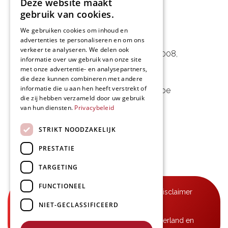
Deze website maakt
gebruik van cookies.
We gebruiken cookies om inhoud en
L&D Foodpartner BV
advertenties te personaliseren en om ons
verkeer te analyseren. We delen ook
Noorwegenstraat 29D, Haven 8008
,
informatie over uw gebruik van onze site
met onze advertentie- en analysepartners,
9940 Evergem, BE
die deze kunnen combineren met andere
informatie die u aan hen heeft verstrekt of
09 253 49 57
-
mail@delmo.be
die zij hebben verzameld door uw gebruik
BE 0768.656.308
van hun diensten.
Privacybeleid
Volg ons
STRIKT NOODZAKELIJK
PRESTATIE
TARGETING
FUNCTIONEEL
© Delmo 2026
-
Privacyverklaring
-
Disclaimer
NIET-GECLASSIFICEERD
-
Algemene voorwaarden
B2B-leveringen in België, Frankrijk, Nederland en