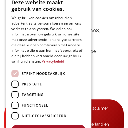
Deze website maakt
gebruik van cookies.
We gebruiken cookies om inhoud en
L&D Foodpartner BV
advertenties te personaliseren en om ons
verkeer te analyseren. We delen ook
Noorwegenstraat 29D, Haven 8008
,
informatie over uw gebruik van onze site
9940 Evergem, BE
met onze advertentie- en analysepartners,
die deze kunnen combineren met andere
informatie die u aan hen heeft verstrekt of
09 253 49 57
-
mail@delmo.be
die zij hebben verzameld door uw gebruik
BE 0768.656.308
van hun diensten.
Privacybeleid
Volg ons
STRIKT NOODZAKELIJK
PRESTATIE
TARGETING
FUNCTIONEEL
© Delmo 2026
-
Privacyverklaring
-
Disclaimer
NIET-GECLASSIFICEERD
-
Algemene voorwaarden
B2B-leveringen in België, Frankrijk, Nederland en