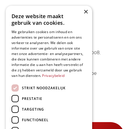
×
Deze website maakt
gebruik van cookies.
We gebruiken cookies om inhoud en
advertenties te personaliseren en om ons
L&D Foodpartner BV
verkeer te analyseren. We delen ook
informatie over uw gebruik van onze site
Noorwegenstraat 29D, Haven 8008
,
met onze advertentie- en analysepartners,
die deze kunnen combineren met andere
9940 Evergem, BE
informatie die u aan hen heeft verstrekt of
die zij hebben verzameld door uw gebruik
09 253 49 57
-
mail@delmo.be
van hun diensten.
Privacybeleid
BE 0768.656.308
STRIKT NOODZAKELIJK
Volg ons
PRESTATIE
TARGETING
FUNCTIONEEL