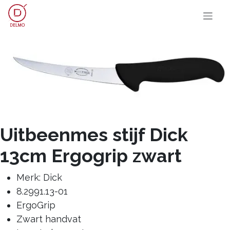
OVERSLAAN NAAR INHOUD
Uitbeenmes stijf Dick
13cm Ergogrip zwart
Merk: Dick
8.2991.13-01
ErgoGrip
Zwart handvat