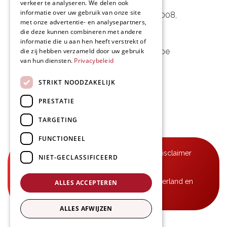
verkeer te analyseren. We delen ook
informatie over uw gebruik van onze site
Noorwegenstraat 29D, Haven 8008
,
met onze advertentie- en analysepartners,
9940 Evergem, BE
die deze kunnen combineren met andere
informatie die u aan hen heeft verstrekt of
die zij hebben verzameld door uw gebruik
09 253 49 57
-
mail@delmo.be
van hun diensten.
Privacybeleid
BE 0768.656.308
STRIKT NOODZAKELIJK
Volg ons
PRESTATIE
TARGETING
FUNCTIONEEL
© Delmo 2026
-
Privacyverklaring
-
Disclaimer
NIET-GECLASSIFICEERD
-
Algemene voorwaarden
B2B-leveringen in België, Frankrijk, Nederland en
ALLES ACCEPTEREN
Luxemburg
ALLES AFWIJZEN