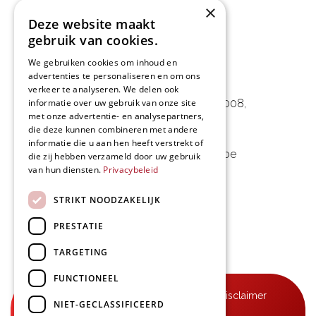
×
Deze website maakt
gebruik van cookies.
We gebruiken cookies om inhoud en
advertenties te personaliseren en om ons
L&D Foodpartner BV
verkeer te analyseren. We delen ook
informatie over uw gebruik van onze site
Noorwegenstraat 29D, Haven 8008
,
met onze advertentie- en analysepartners,
9940 Evergem, BE
die deze kunnen combineren met andere
informatie die u aan hen heeft verstrekt of
09 253 49 57
-
mail@delmo.be
die zij hebben verzameld door uw gebruik
van hun diensten.
Privacybeleid
BE 0768.656.308
STRIKT NOODZAKELIJK
Volg ons
PRESTATIE
TARGETING
FUNCTIONEEL
© Delmo 2026
-
Privacyverklaring
-
Disclaimer
NIET-GECLASSIFICEERD
-
Algemene voorwaarden