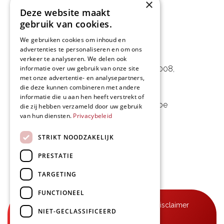
×
Deze website maakt
gebruik van cookies.
We gebruiken cookies om inhoud en
advertenties te personaliseren en om ons
L&D Foodpartner BV
verkeer te analyseren. We delen ook
informatie over uw gebruik van onze site
Noorwegenstraat 29D, Haven 8008
,
met onze advertentie- en analysepartners,
9940 Evergem, BE
die deze kunnen combineren met andere
informatie die u aan hen heeft verstrekt of
09 253 49 57
-
mail@delmo.be
die zij hebben verzameld door uw gebruik
van hun diensten.
Privacybeleid
BE 0768.656.308
STRIKT NOODZAKELIJK
Volg ons
PRESTATIE
TARGETING
FUNCTIONEEL
© Delmo 2026
-
Privacyverklaring
-
Disclaimer
NIET-GECLASSIFICEERD
-
Algemene voorwaarden