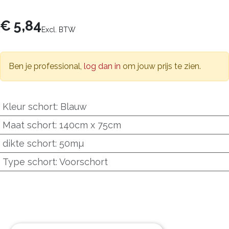
€
5,84
Excl. BTW
Ben je professional,
log dan in
om jouw prijs te zien.
Kleur schort
:
Blauw
Maat schort
:
140cm x 75cm
dikte schort
:
50mµ
Type schort
:
Voorschort