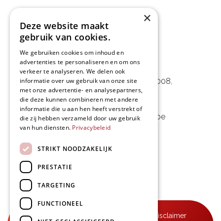
×
Deze website maakt
gebruik van cookies.
We gebruiken cookies om inhoud en
advertenties te personaliseren en om ons
L&D Foodpartner BV
verkeer te analyseren. We delen ook
informatie over uw gebruik van onze site
Noorwegenstraat 29D, Haven 8008
,
met onze advertentie- en analysepartners,
9940 Evergem, BE
die deze kunnen combineren met andere
informatie die u aan hen heeft verstrekt of
09 253 49 57
-
mail@delmo.be
die zij hebben verzameld door uw gebruik
van hun diensten.
Privacybeleid
BE 0768.656.308
STRIKT NOODZAKELIJK
Volg ons
PRESTATIE
TARGETING
FUNCTIONEEL
© Delmo 2026
-
Privacyverklaring
-
Disclaimer