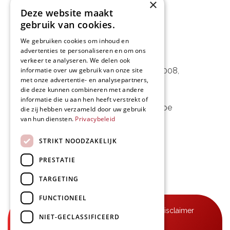
×
Deze website maakt
gebruik van cookies.
We gebruiken cookies om inhoud en
advertenties te personaliseren en om ons
L&D Foodpartner BV
verkeer te analyseren. We delen ook
informatie over uw gebruik van onze site
Noorwegenstraat 29D, Haven 8008
,
met onze advertentie- en analysepartners,
9940 Evergem, BE
die deze kunnen combineren met andere
informatie die u aan hen heeft verstrekt of
09 253 49 57
-
mail@delmo.be
die zij hebben verzameld door uw gebruik
van hun diensten.
Privacybeleid
BE 0768.656.308
STRIKT NOODZAKELIJK
Volg ons
PRESTATIE
TARGETING
FUNCTIONEEL
© Delmo 2026
-
Privacyverklaring
-
Disclaimer
NIET-GECLASSIFICEERD
-
Algemene voorwaarden