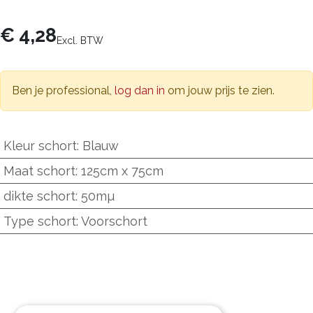
€
4,28
Excl. BTW
Ben je professional,
log dan in
om jouw prijs te zien.
Kleur schort
:
Blauw
Maat schort
:
125cm x 75cm
dikte schort
:
50mµ
Type schort
:
Voorschort