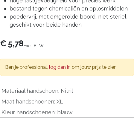
hoge tastgevoeligheid voor precies werk
bestand tegen chemicaliën en oplosmiddelen
poedervrij, met omgerolde boord, niet-steriel,
geschikt voor beide handen
€
5,78
Excl. BTW
Ben je professional,
log dan in
om jouw prijs te zien.
Materiaal handschoen
:
Nitril
Maat handschoenen
:
XL
Kleur handschoenen
:
blauw