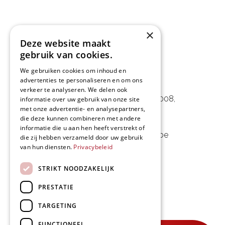
×
Deze website maakt
gebruik van cookies.
We gebruiken cookies om inhoud en
advertenties te personaliseren en om ons
L&D Foodpartner BV
verkeer te analyseren. We delen ook
Noorwegenstraat 29D, Haven 8008
,
informatie over uw gebruik van onze site
met onze advertentie- en analysepartners,
9940 Evergem, BE
die deze kunnen combineren met andere
informatie die u aan hen heeft verstrekt of
09 253 49 57
-
mail@delmo.be
die zij hebben verzameld door uw gebruik
van hun diensten.
Privacybeleid
BE 0768.656.308
STRIKT NOODZAKELIJK
Volg ons
PRESTATIE
TARGETING
FUNCTIONEEL