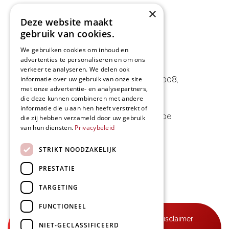
×
Deze website maakt
gebruik van cookies.
We gebruiken cookies om inhoud en
advertenties te personaliseren en om ons
L&D Foodpartner BV
verkeer te analyseren. We delen ook
informatie over uw gebruik van onze site
Noorwegenstraat 29D, Haven 8008
,
met onze advertentie- en analysepartners,
9940 Evergem, BE
die deze kunnen combineren met andere
informatie die u aan hen heeft verstrekt of
09 253 49 57
-
mail@delmo.be
die zij hebben verzameld door uw gebruik
van hun diensten.
Privacybeleid
BE 0768.656.308
STRIKT NOODZAKELIJK
Volg ons
PRESTATIE
TARGETING
FUNCTIONEEL
© Delmo 2026
-
Privacyverklaring
-
Disclaimer
NIET-GECLASSIFICEERD