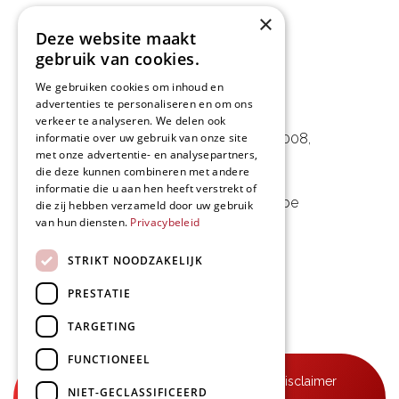
×
Deze website maakt
gebruik van cookies.
We gebruiken cookies om inhoud en
advertenties te personaliseren en om ons
L&D Foodpartner BV
verkeer te analyseren. We delen ook
informatie over uw gebruik van onze site
Noorwegenstraat 29D, Haven 8008
,
met onze advertentie- en analysepartners,
9940 Evergem, BE
die deze kunnen combineren met andere
informatie die u aan hen heeft verstrekt of
09 253 49 57
-
mail@delmo.be
die zij hebben verzameld door uw gebruik
van hun diensten.
Privacybeleid
BE 0768.656.308
STRIKT NOODZAKELIJK
Volg ons
PRESTATIE
TARGETING
FUNCTIONEEL
© Delmo 2026
-
Privacyverklaring
-
Disclaimer
NIET-GECLASSIFICEERD