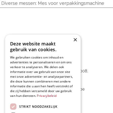
Diverse messen
:
Mes voor verpakkingsmachine
×
Deze website maakt
gebruik van cookies.
We gebruiken cookies om inhoud en
L&D Foodpartner BV
advertenties te personaliseren en om ons
verkeer te analyseren. We delen ook
Noorwegenstraat 29D, Haven 8008
,
informatie over uw gebruik van onze site
met onze advertentie- en analysepartners,
9940 Evergem, BE
die deze kunnen combineren met andere
informatie die u aan hen heeft verstrekt of
09 253 49 57
-
mail@delmo.be
die zij hebben verzameld door uw gebruik
van hun diensten.
Privacybeleid
BE 0768.656.308
STRIKT NOODZAKELIJK
Volg ons