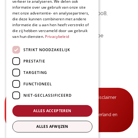
verkeer te analyseren. We delen ook
L&D Foodpartner BV
informatie over uw gebruik van onze site
met onze advertentie- en analysepartners,
Noorwegenstraat 29D, Haven 8008
,
die deze kunnen combineren met andere
9940 Evergem, BE
informatie die u aan hen heeft verstrekt of
die zij hebben verzameld door uw gebruik
09 253 49 57
-
mail@delmo.be
van hun diensten.
Privacybeleid
BE 0768.656.308
STRIKT NOODZAKELIJK
Volg ons
PRESTATIE
TARGETING
FUNCTIONEEL
NIET-GECLASSIFICEERD
© Delmo 2026
-
Privacyverklaring
-
Disclaimer
-
Algemene voorwaarden
ALLES ACCEPTEREN
B2B-leveringen in België, Frankrijk, Nederland en
Luxemburg
ALLES AFWIJZEN