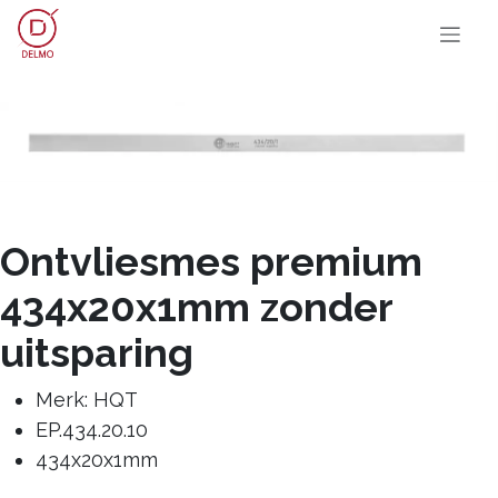
OVERSLAAN NAAR INHOUD
Ontvliesmes premium
434x20x1mm zonder
uitsparing
Merk: HQT
EP.434.20.10
434x20x1mm