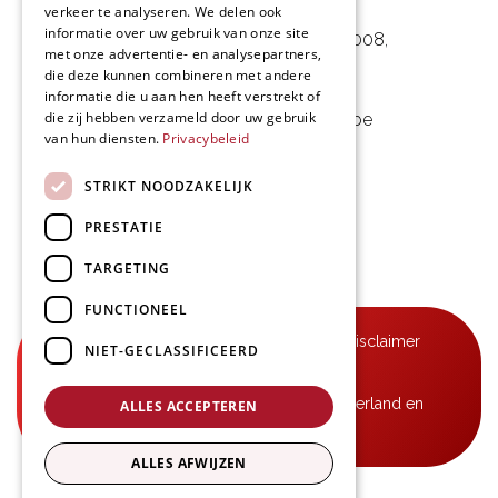
L&D Foodpartner BV
verkeer te analyseren. We delen ook
informatie over uw gebruik van onze site
Noorwegenstraat 29D, Haven 8008
,
met onze advertentie- en analysepartners,
9940 Evergem, BE
die deze kunnen combineren met andere
informatie die u aan hen heeft verstrekt of
die zij hebben verzameld door uw gebruik
09 253 49 57
-
mail@delmo.be
van hun diensten.
Privacybeleid
BE 0768.656.308
STRIKT NOODZAKELIJK
Volg ons
PRESTATIE
TARGETING
FUNCTIONEEL
© Delmo 2026
-
Privacyverklaring
-
Disclaimer
NIET-GECLASSIFICEERD
-
Algemene voorwaarden
B2B-leveringen in België, Frankrijk, Nederland en
ALLES ACCEPTEREN
Luxemburg
ALLES AFWIJZEN