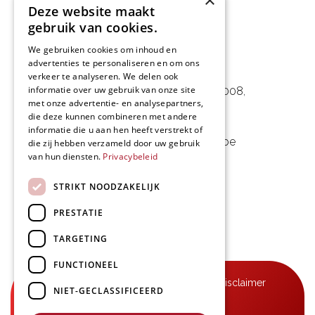
×
Deze website maakt
gebruik van cookies.
We gebruiken cookies om inhoud en
advertenties te personaliseren en om ons
L&D Foodpartner BV
verkeer te analyseren. We delen ook
informatie over uw gebruik van onze site
Noorwegenstraat 29D, Haven 8008
,
met onze advertentie- en analysepartners,
9940 Evergem, BE
die deze kunnen combineren met andere
informatie die u aan hen heeft verstrekt of
09 253 49 57
-
mail@delmo.be
die zij hebben verzameld door uw gebruik
van hun diensten.
Privacybeleid
BE 0768.656.308
STRIKT NOODZAKELIJK
Volg ons
PRESTATIE
TARGETING
FUNCTIONEEL
© Delmo 2026
-
Privacyverklaring
-
Disclaimer
NIET-GECLASSIFICEERD
-
Algemene voorwaarden