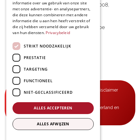
informatie over uw gebruik van onze site
Noorwegenstraat 29D, Haven 8008
,
met onze advertentie- en analysepartners,
9940 Evergem, BE
die deze kunnen combineren met andere
informatie die u aan hen heeft verstrekt of
die zij hebben verzameld door uw gebruik
09 253 49 57
-
mail@delmo.be
van hun diensten.
Privacybeleid
BE 0768.656.308
STRIKT NOODZAKELIJK
Volg ons
PRESTATIE
TARGETING
FUNCTIONEEL
© Delmo 2026
-
Privacyverklaring
-
Disclaimer
NIET-GECLASSIFICEERD
-
Algemene voorwaarden
B2B-leveringen in België, Frankrijk, Nederland en
ALLES ACCEPTEREN
Luxemburg
ALLES AFWIJZEN