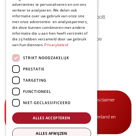
advertenties te personaliseren en om ons
L&D Foodpartner BV
verkeer te analyseren. We delen ook
informatie over uw gebruik van onze site
Noorwegenstraat 29D, Haven 8008
,
met onze advertentie- en analysepartners,
9940 Evergem, BE
die deze kunnen combineren met andere
informatie die u aan hen heeft verstrekt of
09 253 49 57
-
mail@delmo.be
die zij hebben verzameld door uw gebruik
van hun diensten.
Privacybeleid
BE 0768.656.308
STRIKT NOODZAKELIJK
Volg ons
PRESTATIE
TARGETING
FUNCTIONEEL
© Delmo 2026
-
Privacyverklaring
-
Disclaimer
NIET-GECLASSIFICEERD
-
Algemene voorwaarden
B2B-leveringen in België, Frankrijk, Nederland en
ALLES ACCEPTEREN
Luxemburg
ALLES AFWIJZEN