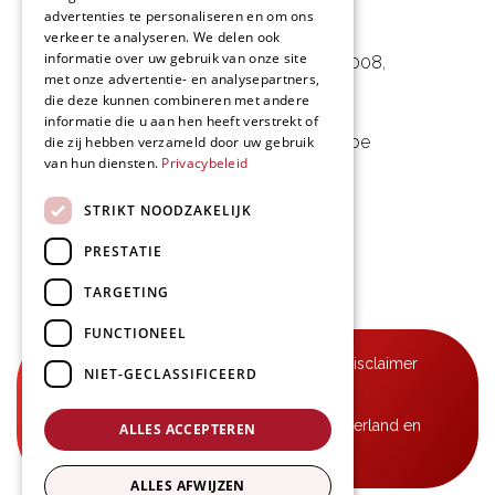
advertenties te personaliseren en om ons
L&D Foodpartner BV
verkeer te analyseren. We delen ook
informatie over uw gebruik van onze site
Noorwegenstraat 29D, Haven 8008
,
met onze advertentie- en analysepartners,
9940 Evergem, BE
die deze kunnen combineren met andere
informatie die u aan hen heeft verstrekt of
09 253 49 57
-
mail@delmo.be
die zij hebben verzameld door uw gebruik
van hun diensten.
Privacybeleid
BE 0768.656.308
STRIKT NOODZAKELIJK
Volg ons
PRESTATIE
TARGETING
FUNCTIONEEL
© Delmo 2026
-
Privacyverklaring
-
Disclaimer
NIET-GECLASSIFICEERD
-
Algemene voorwaarden
B2B-leveringen in België, Frankrijk, Nederland en
ALLES ACCEPTEREN
Luxemburg
ALLES AFWIJZEN