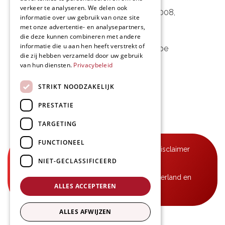
verkeer te analyseren. We delen ook
Noorwegenstraat 29D, Haven 8008
,
informatie over uw gebruik van onze site
met onze advertentie- en analysepartners,
9940 Evergem, BE
die deze kunnen combineren met andere
informatie die u aan hen heeft verstrekt of
09 253 49 57
-
mail@delmo.be
die zij hebben verzameld door uw gebruik
BE 0768.656.308
van hun diensten.
Privacybeleid
Volg ons
STRIKT NOODZAKELIJK
PRESTATIE
TARGETING
FUNCTIONEEL
© Delmo 2026
-
Privacyverklaring
-
Disclaimer
NIET-GECLASSIFICEERD
-
Algemene voorwaarden
B2B-leveringen in België, Frankrijk, Nederland en
ALLES ACCEPTEREN
Luxemburg
ALLES AFWIJZEN