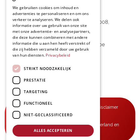
We gebruiken cookies om inhoud en
L&D Foodpartner BV
advertenties te personaliseren en om ons
verkeer te analyseren. We delen ook
Noorwegenstraat 29D, Haven 8008
,
informatie over uw gebruik van onze site
met onze advertentie- en analysepartners,
9940 Evergem, BE
die deze kunnen combineren met andere
informatie die u aan hen heeft verstrekt of
09 253 49 57
-
mail@delmo.be
die zij hebben verzameld door uw gebruik
BE 0768.656.308
van hun diensten.
Privacybeleid
Volg ons
STRIKT NOODZAKELIJK
PRESTATIE
TARGETING
FUNCTIONEEL
© Delmo 2026
-
Privacyverklaring
-
Disclaimer
NIET-GECLASSIFICEERD
-
Algemene voorwaarden
B2B-leveringen in België, Frankrijk, Nederland en
ALLES ACCEPTEREN
Luxemburg