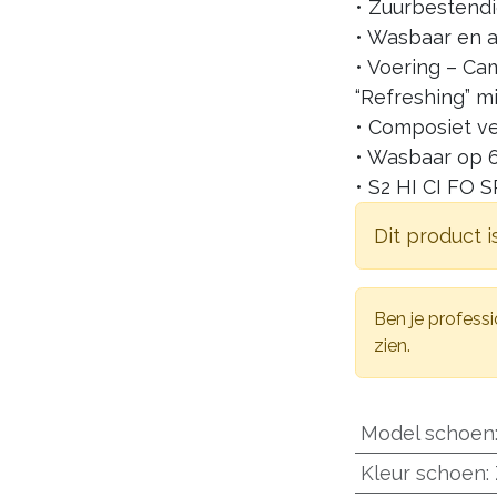
• Zuurbestend
• Wasbaar en
• Voering – Ca
“Refreshing” 
• Composiet ve
• Wasbaar op 
• S2 HI CI FO S
Dit product i
Ben je professi
zien.
Model schoen
Kleur schoen
: