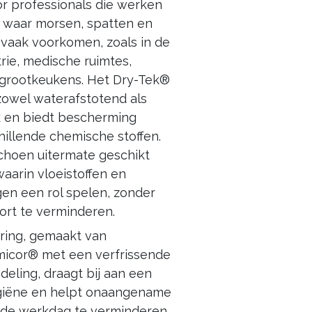
r professionals die werken
 waar morsen, spatten en
s vaak voorkomen, zoals in de
rie, medische ruimtes,
 grootkeukens. Het Dry-Tek®
zowel waterafstotend als
k en biedt bescherming
hillende chemische stoffen.
choen uitermate geschikt
waarin vloeistoffen en
gen een rol spelen, zonder
ort te verminderen.
ring, gemaakt van
icor® met een verfrissende
eling, draagt bij aan een
giëne en helpt onaangename
 de werkdag te verminderen.