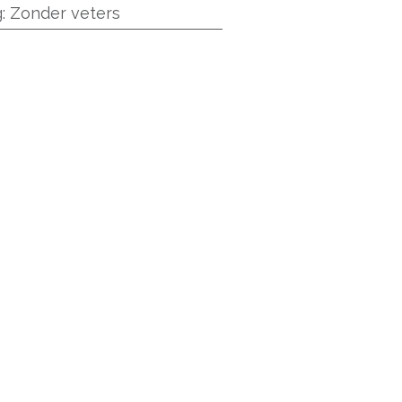
g
:
Zonder veters