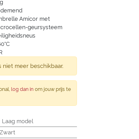
ig
 ademend
mbrelle Amicor met
microcellen-geursysteem
iligheidsneus
60°C
R
s niet meer beschikbaar.
onal,
log dan in
om jouw prijs te
:
Laag model
Zwart