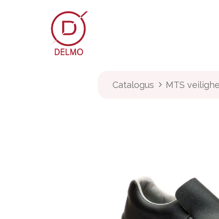
OVERSLAAN NAAR INHOUD
Webshop
Over Delmo
Catalogus
MTS veilighe