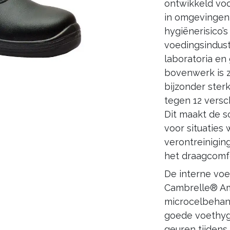
ontwikkeld voo
in omgevingen
hygiënerisico’
voedingsindust
laboratoria en
bovenwerk is 
bijzonder ster
tegen 12 versc
Dit maakt de s
voor situaties 
verontreinigin
het draagcomf
De interne voe
Cambrelle® Am
microcelbehand
goede voet­hy
geuren tijdens