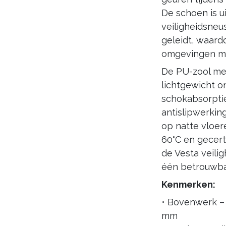
De schoen is u
veiligheidsneu
geleidt, waardo
omgevingen me
De PU-zool met
lichtgewicht o
schokabsorpti
antislipwerking
op natte vloe
60°C en gecert
de Vesta veili
één betrouwba
Kenmerken:
• Bovenwerk – 
mm