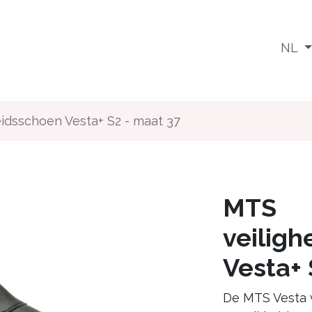
Wat doen we
Voor wie
Media
Jobs
NL
idsschoen Vesta+ S2 - maat 37
MTS
veilig
Vesta+ 
De MTS Vesta v