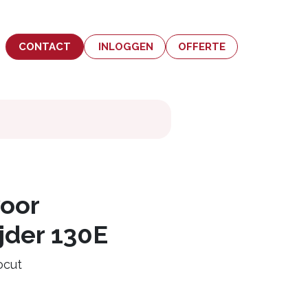
CONTACT
INLOGGEN
OFFERTE
voor
jder 130E
ocut