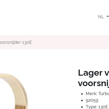
Wat doen we
Voor wie
Media
Jobs
NL
oorsnijder 130E
Lager 
voorsni
Merk: Turb
92059
Type: 130E