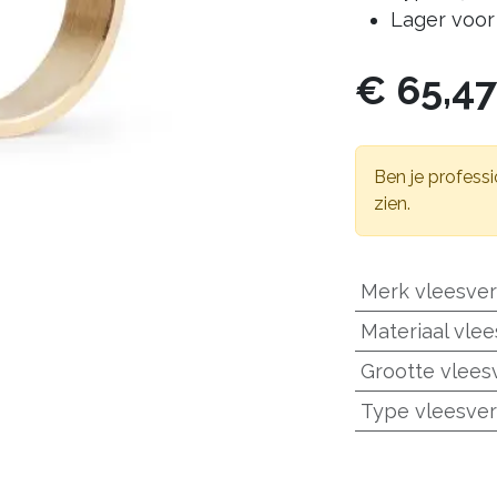
Lager voor
€
65,4
Ben je professi
zien.
Merk vleesve
Materiaal vle
Grootte vlees
Type vleesve