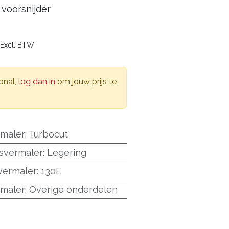
 voorsnijder
7
Excl. BTW
onal,
log dan in
om jouw prijs te
rmaler
:
Turbocut
esvermaler
:
Legering
vermaler
:
130E
rmaler
:
Overige onderdelen