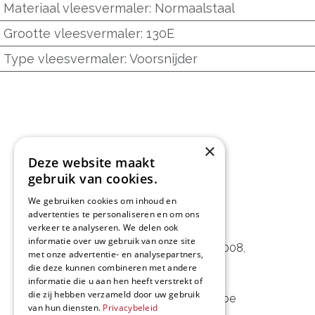
Materiaal vleesvermaler
:
Normaalstaal
Grootte vleesvermaler
:
130E
Type vleesvermaler
:
Voorsnijder
×
Deze website maakt
gebruik van cookies.
We gebruiken cookies om inhoud en
advertenties te personaliseren en om ons
L&D Foodpartner BV
verkeer te analyseren. We delen ook
informatie over uw gebruik van onze site
Noorwegenstraat 29D, Haven 8008
,
met onze advertentie- en analysepartners,
die deze kunnen combineren met andere
9940 Evergem, BE
informatie die u aan hen heeft verstrekt of
die zij hebben verzameld door uw gebruik
09 253 49 57
-
mail@delmo.be
van hun diensten.
Privacybeleid