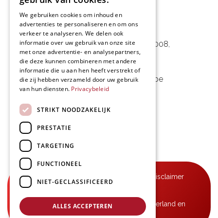
We gebruiken cookies om inhoud en
advertenties te personaliseren en om ons
L&D Foodpartner BV
verkeer te analyseren. We delen ook
informatie over uw gebruik van onze site
Noorwegenstraat 29D, Haven 8008
,
met onze advertentie- en analysepartners,
9940 Evergem, BE
die deze kunnen combineren met andere
informatie die u aan hen heeft verstrekt of
09 253 49 57
-
mail@delmo.be
die zij hebben verzameld door uw gebruik
van hun diensten.
Privacybeleid
BE 0768.656.308
STRIKT NOODZAKELIJK
Volg ons
PRESTATIE
TARGETING
FUNCTIONEEL
© Delmo 2026
-
Privacyverklaring
-
Disclaimer
NIET-GECLASSIFICEERD
-
Algemene voorwaarden
B2B-leveringen in België, Frankrijk, Nederland en
ALLES ACCEPTEREN
Luxemburg