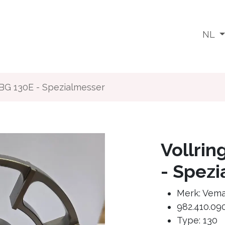
Wat doen we
Voor wie
Media
Jobs
NL
BG 130E - Spezialmesser
Vollri
- Spez
Merk: Vem
982.410.09
Type: 130