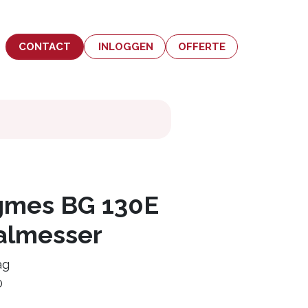
CONTACT
INLOGGEN
OFFERTE
ngmes BG 130E
ialmesser
ag
0