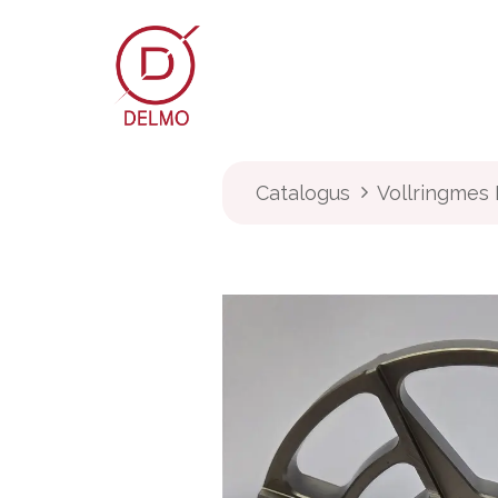
OVERSLAAN NAAR INHOUD
Webshop
Over Delmo
Catalogus
Vollringmes 