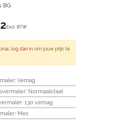
es BG
92
Excl. BTW
onal,
log dan in
om jouw prijs te
rmaler
:
Vemag
esvermaler
:
Normaalstaal
vermaler
:
130 vemag
rmaler
:
Mes