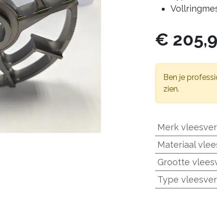
Vollringm
€
205,
Ben je professi
zien.
Merk vleesve
Materiaal vle
Grootte vlees
Type vleesve