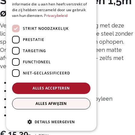
Steel polypropyleen 1,5m
informatie die u aan hen heeft verstrekt of
ø34 rood
die zij hebben verzameld door uw gebruik
van hun diensten.
Privacybeleid
Verklein het risico op kruisbesmetting met deze
STRIKT NOODZAKELIJK
lichtgewicht, stevige ultra hygiënische steel zonder
PRESTATIE
spleten waarin bacteriën zich kunnen ophopen.
Ontworpen met verticale ribbels en een matte
TARGETING
afwerking voor een verbeterde grip – zelfs met
FUNCTIONEEL
vettige handen.
NIET-GECLASSIFICEERD
Merk: Vikan
ALLES ACCEPTEREN
29624
Ultra Hygiënische Steel, polypropyleen
ALLES AFWIJZEN
1500mm, Ø32 mm
Kleur: rood
DETAILS WEERGEVEN
€
15,39