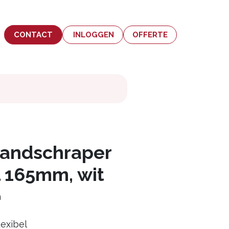
CONTACT
INLOGGEN
OFFERTE
handschraper
l 165mm, wit
n
lexibel