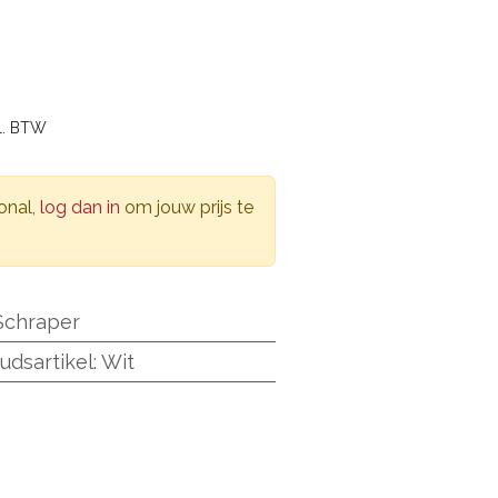
l. BTW
onal,
log dan in
om jouw prijs te
Schraper
udsartikel
:
Wit