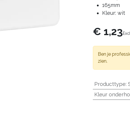
165mm
Kleur: wit
€
1,23
Exc
Ben je professi
zien.
Producttype
:
Kleur onderho