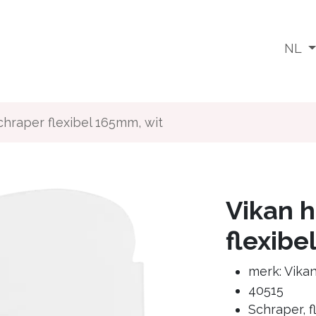
Wat doen we
Voor wie
Media
Jobs
NL
hraper flexibel 165mm, wit
Vikan 
flexibe
merk: Vika
40515
Schraper, f