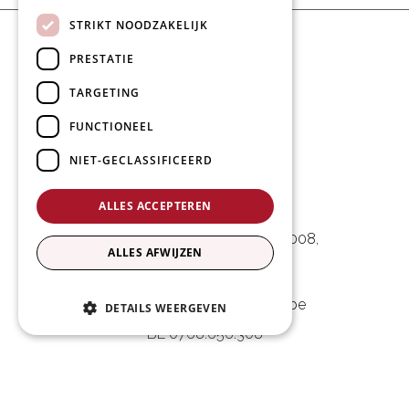
STRIKT NOODZAKELIJK
PRESTATIE
TARGETING
FUNCTIONEEL
NIET-GECLASSIFICEERD
L&D Foodpartner BV
ALLES ACCEPTEREN
Noorwegenstraat 29D, Haven 8008
,
ALLES AFWIJZEN
9940 Evergem, BE
09 253 49 57
-
mail@delmo.be
DETAILS WEERGEVEN
BE 0768.656.308
Volg ons