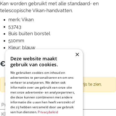
Kan worden gebruikt met alle standaard- en
telescopische Vikan-handvatten.
merk: Vikan
53743
Buis buiten borstel
510mm
Kleur: blauw
×
Deze website maakt
€
20,48
gebruik van cookies.
Excl. BTW
We gebruiken cookies om inhoud en
advertenties te personaliseren en om ons
verkeer te analyseren. We delen ook
Ben je professional,
log dan in
om jouw prijs te zien.
informatie over uw gebruik van onze site
met onze advertentie- en analysepartners,
die deze kunnen combineren met andere
informatie die u aan hen heeft verstrekt of
Producttype
:
Borstel
die zij hebben verzameld door uw gebruik
van hun diensten.
Privacybeleid
Kleur onderhoudsartikel
:
Blauw