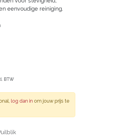
nden voor stevigheid,
n eenvoudige reiniging.
n
cl. BTW
onal,
log dan in
om jouw prijs te
uilblik