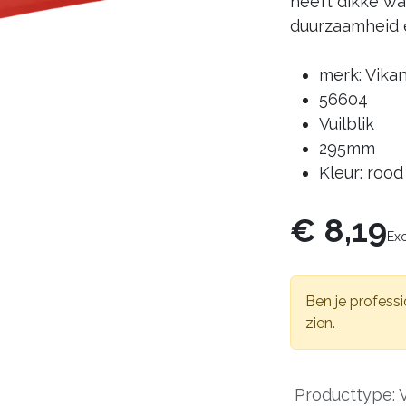
heeft dikke wa
duurzaamheid e
merk: Vika
56604
Vuilblik
295mm
Kleur: rood
€
8,19
Ex
Ben je professi
zien.
Producttype
:
V