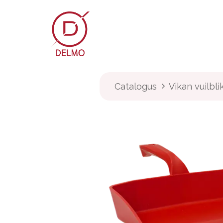
OVERSLAAN NAAR INHOUD
Webshop
Over Delmo
Catalogus
Vikan vuilbli