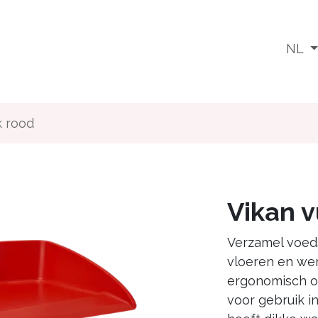
Wat doen we
Voor wie
Media
Jobs
NL
k rood
Vikan v
Verzamel voeds
vloeren en we
ergonomisch on
voor gebruik i