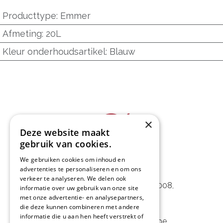
Producttype
:
Emmer
Afmeting
:
20L
Kleur onderhoudsartikel
:
Blauw
×
Deze website maakt
gebruik van cookies.
We gebruiken cookies om inhoud en
L&D Foodpartner BV
advertenties te personaliseren en om ons
verkeer te analyseren. We delen ook
Noorwegenstraat 29D, Haven 8008
,
informatie over uw gebruik van onze site
met onze advertentie- en analysepartners,
9940 Evergem, BE
die deze kunnen combineren met andere
informatie die u aan hen heeft verstrekt of
09 253 49 57
-
mail@delmo.be