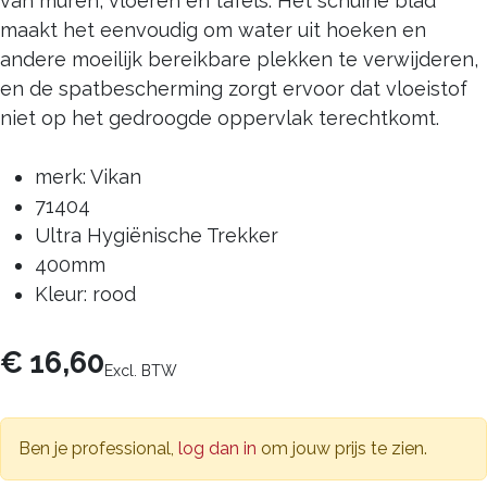
van muren, vloeren en tafels. Het schuine blad
maakt het eenvoudig om water uit hoeken en
andere moeilijk bereikbare plekken te verwijderen,
en de spatbescherming zorgt ervoor dat vloeistof
niet op het gedroogde oppervlak terechtkomt.
merk: Vikan
71404
Ultra Hygiënische Trekker
400mm
Kleur: rood
€
16,60
Excl. BTW
Ben je professional,
log dan in
om jouw prijs te zien.