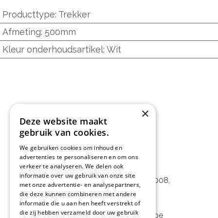
Producttype
:
Trekker
Afmeting
:
500mm
Kleur onderhoudsartikel
:
Wit
×
Deze website maakt
gebruik van cookies.
We gebruiken cookies om inhoud en
advertenties te personaliseren en om ons
L&D Foodpartner BV
verkeer te analyseren. We delen ook
informatie over uw gebruik van onze site
Noorwegenstraat 29D, Haven 8008
,
met onze advertentie- en analysepartners,
die deze kunnen combineren met andere
9940 Evergem, BE
informatie die u aan hen heeft verstrekt of
die zij hebben verzameld door uw gebruik
09 253 49 57
-
mail@delmo.be