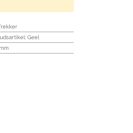
Trekker
udsartikel
:
Geel
0mm