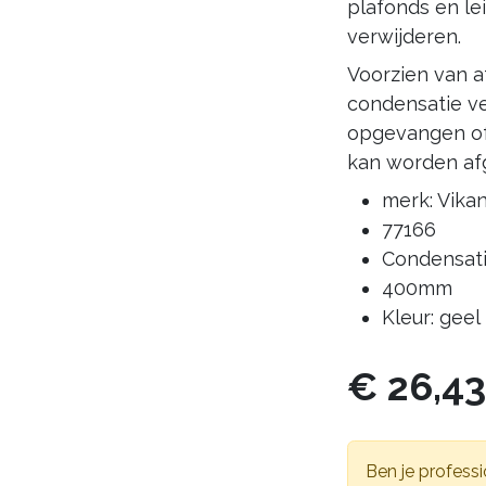
plafonds en le
verwijderen.
Voorzien van 
condensatie ve
opgevangen of
kan worden af
merk: Vika
77166
Condensati
400mm
Kleur: geel
€
26,4
Ben je professi