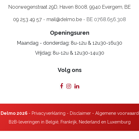
Noorwegenstraat 29D, Haven 8008
,
9940 Evergem, BE
09 253 49 57
-
mail@delmo.be
- BE 0768.656.308
Openingsuren
Maandag - donderdag: 8u-12u & 12u30-16u30
Vrijdag: 8u-12u & 12u30-14u30
Volg ons
 Delmo 2026
-
Privacyverklaring
-
Disclaimer
-
Algemene voorwaard
B2B-leveringen in België, Frankrijk, Nederland en Luxemburg