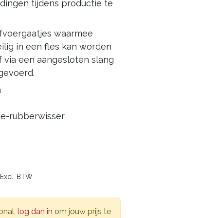
idingen tijdens productie te
afvoergaatjes waarmee
ilig in een fles kan worden
 via een aangesloten slang
gevoerd.
n
e-rubberwisser
3
Excl. BTW
onal,
log dan in
om jouw prijs te