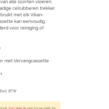
van alle soorten vloeren.
adige celrubberen trekker
ruikt met elk Vikan-
assette kan eenvoudig
erd voor reiniging of
n
er met Vervangcassette
n
4
Excl. BTW
onal,
log dan in
om jouw prijs te