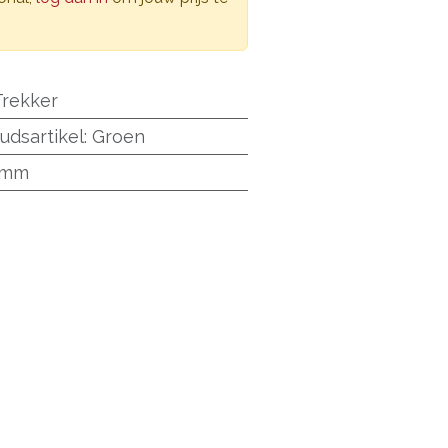
Trekker
udsartikel
:
Groen
0mm