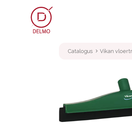
OVERSLAAN NAAR INHOUD
Webshop
Over Delmo
Catalogus
Vikan vloert