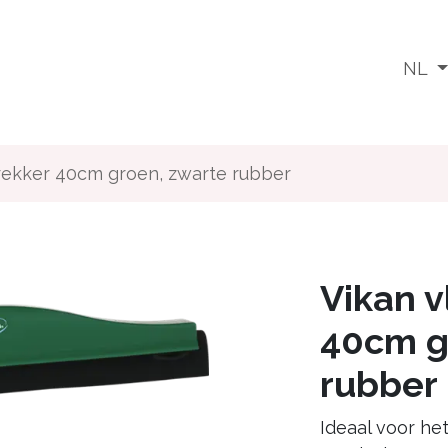
Wat doen we
Voor wie
Media
Jobs
NL
rekker 40cm groen, zwarte rubber
Vikan v
40cm g
rubber
Ideaal voor he