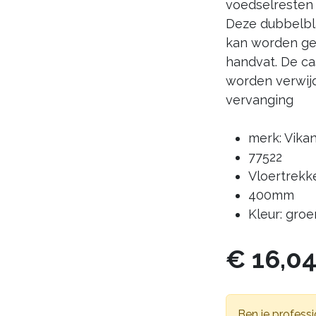
voedselresten 
Deze dubbelbl
kan worden geb
handvat. De c
worden verwijd
vervanging
merk: Vika
77522
Vloertrekk
400mm
Kleur: groe
€
16,0
Ben je professi