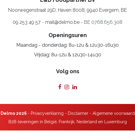
Noorwegenstraat 29D, Haven 8008
,
9940 Evergem, BE
09 253 49 57
-
mail@delmo.be
- BE 0768.656.308
Openingsuren
Maandag - donderdag: 8u-12u & 12u30-16u30
Vrijdag: 8u-12u & 12u30-14u30
Volg ons
 Delmo 2026
-
Privacyverklaring
-
Disclaimer
-
Algemene voorwaard
B2B-leveringen in België, Frankrijk, Nederland en Luxemburg