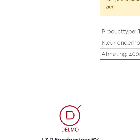
zien.
Producttype
:
Kleur onderho
Afmeting
:
40
L&D Foodpartner BV