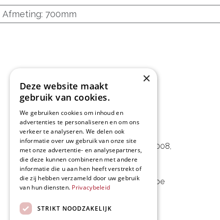
Afmeting
:
700mm
×
Deze website maakt
gebruik van cookies.
We gebruiken cookies om inhoud en
advertenties te personaliseren en om ons
L&D Foodpartner BV
verkeer te analyseren. We delen ook
informatie over uw gebruik van onze site
Noorwegenstraat 29D, Haven 8008
,
met onze advertentie- en analysepartners,
die deze kunnen combineren met andere
9940 Evergem, BE
informatie die u aan hen heeft verstrekt of
die zij hebben verzameld door uw gebruik
09 253 49 57
-
mail@delmo.be
van hun diensten.
Privacybeleid
BE 0768.656.308
STRIKT NOODZAKELIJK
Volg ons